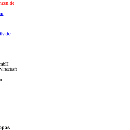
nzen.de
n:
fv.de
 GmbH
irtschaft
n
appas