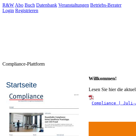
R&W
Abo
Buch
Datenbank
Veranstaltungen
Betriebs-Berater
Login
Registrieren
Compliance-Plattform
Willkommen!
Startseite
Lesen Sie hier die aktu
Compliance | Juli-