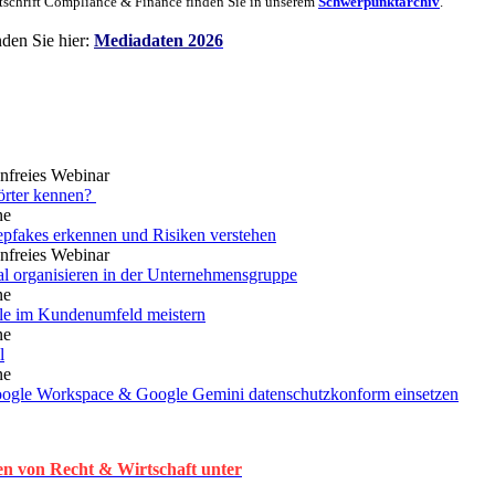
tschrift Compliance & Finance finden Sie in unserem
Schwerpunktarchiv
.
den Sie hier:
Mediadaten 202
6
enfreies Webinar
örter kennen?
ne
pfakes erkennen und Risiken verstehen
enfreies Webinar
al organisieren in der Unternehmensgruppe
ne
lle im Kundenumfeld meistern
ne
l
ne
oogle Workspace & Google Gemini datenschutzkonform einsetzen
en von Recht & Wirtschaft unter