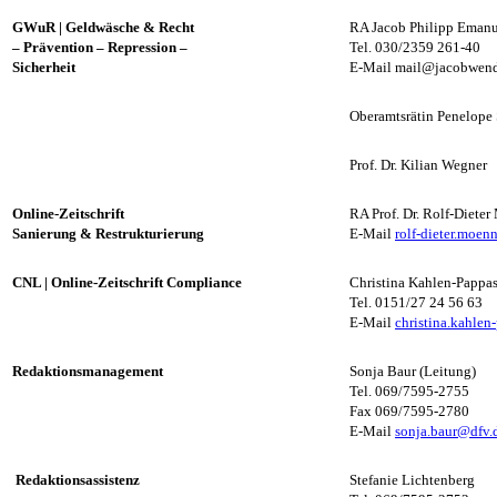
GWuR
| Geldwäsche & Recht
RA Jacob Philipp Eman
– Prävention – Repression –
Tel. 030/2359 261-40
Sicherheit
E-Mail
mail@jacobwen
Oberamtsrätin Penelope
Prof. Dr. Kilian Wegner
Online-
Zeitschrift
RA Prof. Dr. Rolf-Diete
Sanierung & Restrukturierung
E-Mail
rolf-dieter.moe
CNL
|
Online-Zeitschrift Compliance
Christina Kahlen-Pappas
Tel. 0151/27 24 56 63
E-Mail
christina.kahle
Redaktionsmanagement
Sonja Baur (Leitung)
Tel. 069/7595-2755
Fax 069/7595-2780
E-Mail
sonja.baur@dfv.
Redaktionsassistenz
Stefanie Lichtenberg