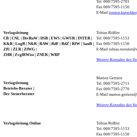
Tel. 069/7595-2701
Fax 069/7595-1150
E-Mail
torsten.kutschk
Verlagsleitung
Tobias Rößler
CB
| CNL
|
DivRuW
|
DSB
|
EWS
| GWUR
|
INTER
|
Tel. 069/7595-1153
K&R
|
LogR
|
N&R
|
RAW
|
RdF
|
RdZ
|
RIW
|
SanB
|
Fax 069/7595-1150
ZfU
|
ZLR
|
ZfWG
|
E-Mail
tobias.roessler@
ZHR
|
ZvglRWiss
|
ZNER
|
WRP
Weitere Kontakte des Ve
Marion Gertzen
Verlagsleitung
Tel. 069/7595-2711
Betriebs-Berater
|
Fax 069/7595-2770
Der Steuerberater
E-Mail
marion.gertzen@
Weitere Kontakte des Ve
Verlagsleitung Online
Tobias Rößler
Tel. 069/7595-1153
Fax 069/7595-1150