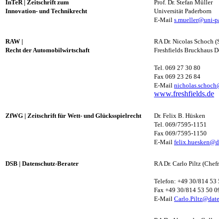
InTeR
|
Zeitschrift zum
Prof. Dr. Stefan Müller
Innovation- und Technikrecht
Universität Paderborn
E-Mail
s.mueller@uni-p
RAW
|
RA Dr. Nicolas Schoch (
Recht der Automobilwirtschaft
Freshfields Bruckhaus D
Tel. 069 27 30 80
Fax 069 23 26 84
E-Mail
nicholas.schoch
www.freshfields.de
ZfWG
|
Zeitschrift für Wett- und Glücksspielrecht
Dr. Felix B. Hüsken
Tel. 069/7595-1151
Fax 069/7595-1150
E-Mail
felix.huesken@d
DSB
|
Datenschutz-Berater
RA Dr. Carlo Piltz (Chef
Telefon: +49 30/814 53
Fax +49 30/814 53 50 0
E-Mail
C
arlo.Piltz@date