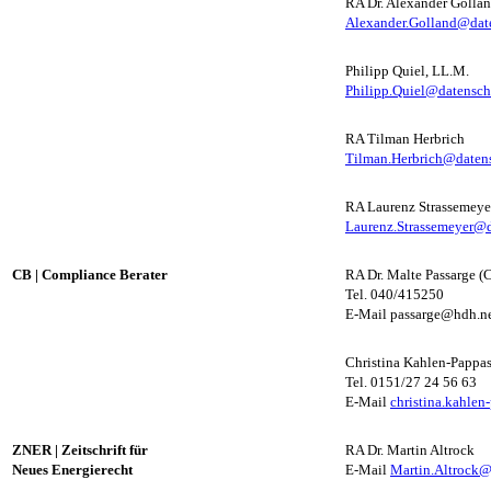
RA Dr. Alexander Golla
Alexander.Golland@date
Philipp Quiel, LL.M.
Philipp.Quiel@datenschu
RA Tilman Herbrich
Tilman.Herbrich@datens
RA Laurenz Strassemeye
Laurenz.Strassemeyer@d
CB
|
Compliance Berater
RA Dr. Malte Passarge (
Tel. 040/415250
E-Mail passarge@hdh.n
Christina Kahlen-Pappas
Tel. 0151/27 24 56 63
E-Mail
christina.kahle
ZNER
|
Zeitschrift für
RA Dr. Martin Altrock
Neues Energierecht
E-Mail
Martin.Altrock@