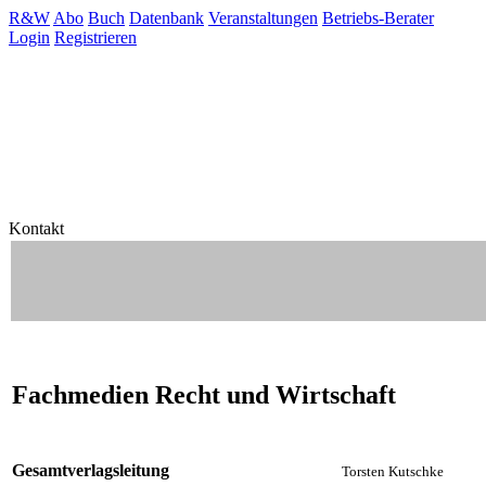
R&W
Abo
Buch
Datenbank
Veranstaltungen
Betriebs-Berater
Login
Registrieren
Kontakt
Fachmedien Recht und Wirtschaft
Gesamtverlagsleitung
Torsten Kutschke