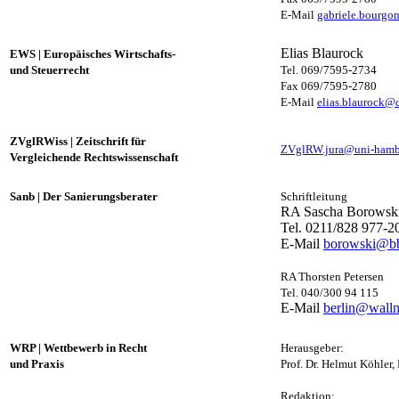
E-Mail
gabriele.bourgo
Elias Blaurock
EWS
|
Europäisches Wirtschafts-
und Steuerrecht
Tel. 069/7595-2734
Fax 069/7595-2780
E-Mail
elias.blaurock@
ZVglRWiss
|
Zeitschrift für
ZVglRW.jura@uni-hamb
Vergleichende Rechtswissenschaft
Sanb
|
Der Sanierungsberater
Schriftleitung
RA Sascha Borowsk
Tel. 0211/828 977-2
E-Mail
borowski@bb
RA Thorsten Petersen
Tel. 040/300 94 115
E-Mail
berlin@walln
WRP
|
Wettbewerb in Recht
Herausgeber:
und Praxis
Prof. Dr. Helmut Köhler, 
Redaktion: