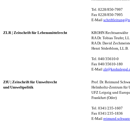
Tel. 0228/850-7997
Fax 0228/850-7995
E-Mail
schriftleitung@n
ZLR
|
Zeitschrift für Lebensmittelrecht
KROHN Rechtsanwälte
RA Dr. Tobias Teufer, L
RA Dr. David Zechmeist
Henri Söderblom, LL.B.
Tel. 040/35610-0
Fax 040/35610-180
E-Mail
zlr@krohnlegal.
ZfU
|
Zeitschrift für Umweltrecht
Prof. Dr. Reimund Schwa
und Umweltpolitik
Helmholtz-Zentrum für 
UFZ Leipzig und Europa-
Frankfurt (Oder)
Tel. 0341/235-1607
Fax 0341/235-1836
E-Mail
reimund.schwar