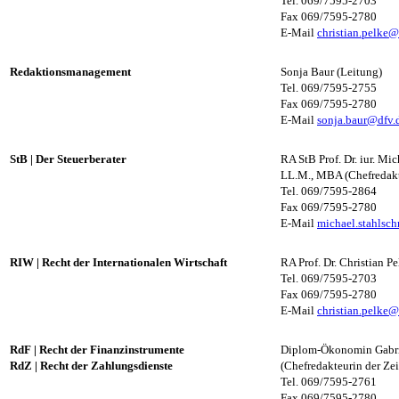
Tel. 069/7595-2703
Fax 069/7595-2780
E-Mail
christian.pelke@
Redaktionsmanagement
Sonja Baur (Leitung)
Tel. 069/7595-2755
Fax 069/7595-2780
E-Mail
sonja.baur@dfv.
StB
|
Der Steuerberater
RA StB Prof. Dr. iur. Mi
LL.M., MBA (Chefredakteu
Tel. 069/7595-2864
Fax 069/7595-2780
E-Mail
michael.stahlsc
RIW
|
Recht der Internationalen Wirtschaft
RA Prof. Dr. Christian P
Tel. 069/7595-2703
Fax 069/7595-2780
E-Mail
christian.pelke@
RdF
|
Recht der Finanzinstrumente
Diplom-Ökonomin Gabr
RdZ
|
Recht der Zahlungsdienste
(Chefredakteurin der Ze
Tel. 069/7595-2761
Fax 069/7595-2780