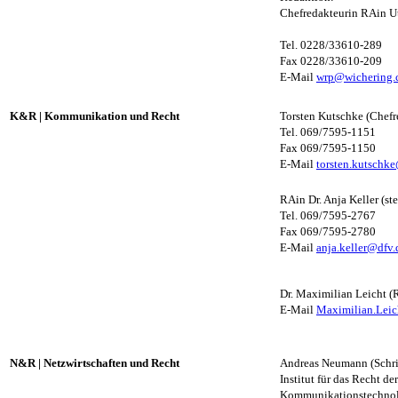
Chefredakteurin RAin U
Tel. 0228/33610-289
Fax 0228/33610-209
E-Mail
wrp@wichering
K&R
|
Kommunikation und Recht
Torsten Kutschke (Chefr
Tel. 069/7595-1151
Fax 069/7595-1150
E-Mail
torsten.kutschk
RAin Dr. Anja Keller (st
Tel. 069/7595-2767
Fax 069/7595-2780
E-Mail
anja.keller@dfv.
Dr. Maximilian Leicht (
E-Mail
Maximilian.Leic
N&R
|
Netzwirtschaften und Recht
Andreas Neumann (Schrift
Institut für das Recht d
Kommunikationstechnol